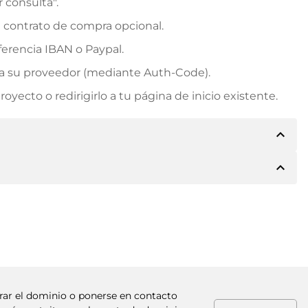
r consulta".
n contrato de compra opcional.
erencia IBAN o Paypal.
rá a su proveedor (mediante Auth-Code).
yecto o redirigirlo a tu página de inicio existente.
expand_less
expand_less
e los detalles del pago. A continuación, el propietario
 también le ofrecerá Paypal u otros métodos de pago.
. Para precios de compra superiores, también recibirá
factura al realizar la transferencia.
prar el dominio o ponerse en contacto