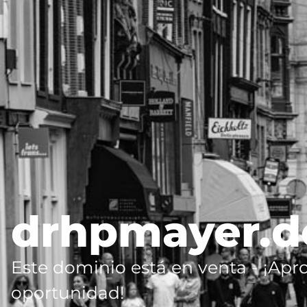
drhpmayer.d
Este dominio está en venta - ¡Apr
oportunidad!