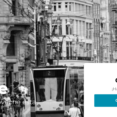
e
¡H
oveche esta