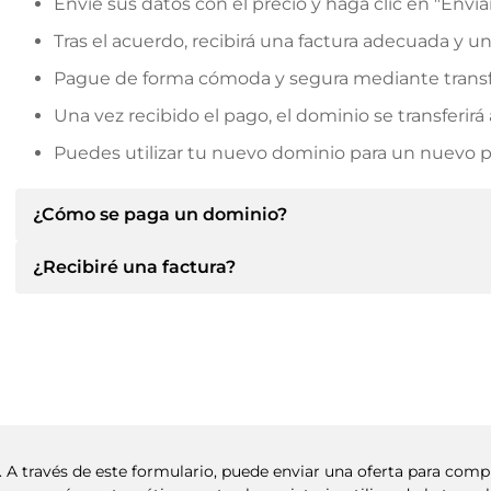
Envíe sus datos con el precio y haga clic en "Envia
Tras el acuerdo, recibirá una factura adecuada y u
Pague de forma cómoda y segura mediante transf
Una vez recibido el pago, el dominio se transferi
Puedes utilizar tu nuevo dominio para un nuevo pro
¿Cómo se paga un dominio?
¿Recibiré una factura?
Tras llegar a un acuerdo, el propietario le informará d
le facilitará los datos bancarios SEPA y, si lo desea,
Sí, el vendedor le enviará la factura correspondiente
Indique siempre el nombre de dominio y el número de 
un contrato de compra adicional si lo solicita.
. A través de este formulario, puede enviar una oferta para com