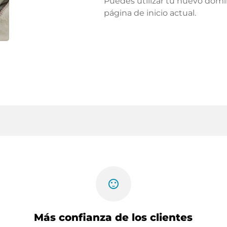
Puedes utilizar tu nuevo domi
página de inicio actual.
sentiment_satisfied
Más confianza de los clientes