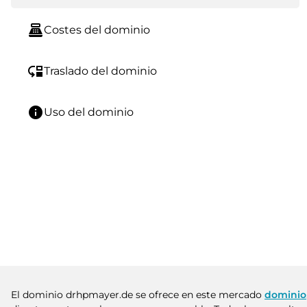
point_of_sale
Costes del dominio
move_down
Traslado del dominio
info
Uso del dominio
El dominio drhpmayer.de se ofrece en este mercado
dominio